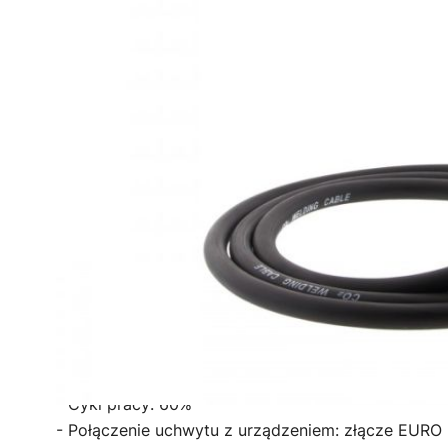
Uchwyty spawalnicze przeznaczone są do ręczne
elektrodowym w osłonie gazów. Uchwyt chłodzon
stosowana jest do spawania stali niskostopowych
Metodę MIG stosuje się do spawania stali wysoko
osłonie argonu. Do spawania stopów lekkich zale
wykonanych z teflonu.
Uchwyt zakończony jest znormalizowanym przyłąc
półautomatów spawalniczych.
DANE TECHNICZNE:
- Marka: Magnum
- Nazwa modelu: MB15
- Długość: 5 m
- Obciążalność w osłonie gazu Co2: 180 A
- Obciążalność w osłonie gazu Ar/Co2: 150 A
- Cykl pracy: 60%
- Połączenie uchwytu z urządzeniem: złącze EURO