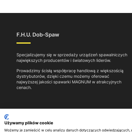
F.H.U. Dob-Spaw
Specjalizujemy się w sprzedaży urządzeń spawalniczych
największych producentów i światowych liderów.
Prowadzimy ścisłą współpracę handlową z większością
dystrybutorów, dzięki czemu możemy oferować
najwyższej jakości spawarki MAGNUM w atrakcyjnych
cenach.
Używamy plików cookie
Możemy je zamieścić w celu analizy danych dotyczących odwiedzających, ul