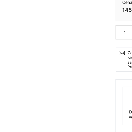
Cena
145
Ilość
Za
Ma
za
Pr
D
w