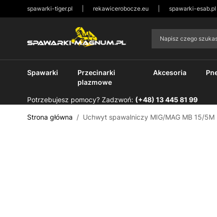
spawarki-tiger.pl
|
rekawicerobocze.eu
|
spawarki-esab.pl
Przejdź do treści
Napisz czego szuk
Spawarki
Przecinarki
Akcesoria
Pn
plazmowe
Potrzebujesz pomocy? Zadzwoń:
(+48) 13 445 81 99
Strona główna
/
Uchwyt spawalniczy MIG/MAG MB 15/5M