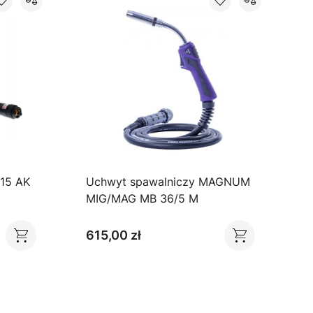
15 AK
Uchwyt spawalniczy MAGNUM
U
MIG/MAG MB 36/5 M
M
P
615,00 zł
3