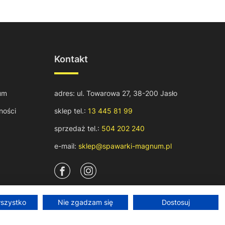
Kontakt
um
adres: ul. Towarowa 27, 38-200 Jasło
ności
sklep tel.:
13 445 81 99
sprzedaż tel.:
504 202 240
e-mail:
sklep@spawarki-magnum.pl
wszystko
Nie zgadzam się
Dostosuj