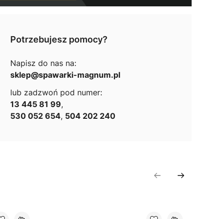
Potrzebujesz pomocy?
Napisz do nas na:
sklep@spawarki-magnum.pl
lub zadzwoń pod numer:
13 445 81 99
,
530 052 654
,
504 202 240