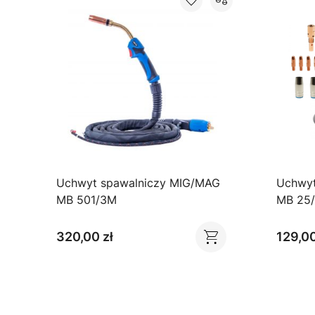
Uchwyt spawalniczy MIG/MAG
Uchwyt
D
MB 501/3M
MB 25
320,00 zł
129,00