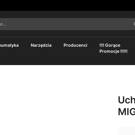
asz...
eumatyka
Narzędzia
Producenci
!!!! Gorące
Promocje !!!!!!
Uch
MI