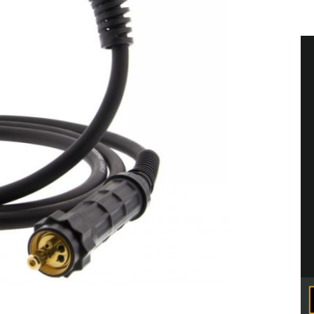
go spawania metodą MIG oraz MAG drutem
y jest gazem osłonowym. Metoda MAG
 w osłonie CO2 lub mieszanek gazowych.
stopowych oraz metali kolorowych w
ca się używanie wkładów prowadzących
zem typu EURO, pasującym do większości