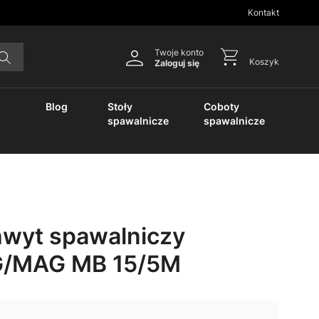
Kontakt
Twoje konto
Koszyk
Zaloguj się
Blog
Stoły
Coboty
spawalnicze
spawalnicze
wyt spawalniczy
G/MAG MB 15/5M