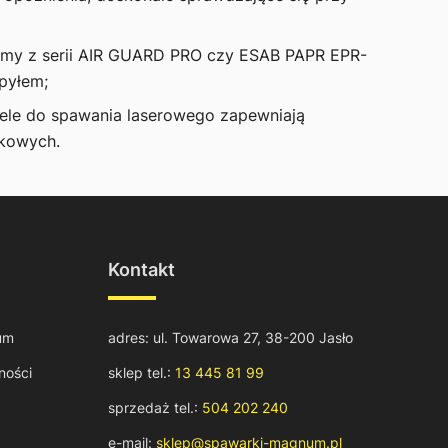
emy z serii AIR GUARD PRO czy ESAB PAPR EPR-
pyłem;
le do spawania laserowego zapewniają
skowych.
Kontakt
um
adres: ul. Towarowa 27, 38-200 Jasło
ności
sklep tel.:
13 445 81 99
sprzedaż tel.:
504 202 240
e-mail:
sklep@spawarki-magnum.pl