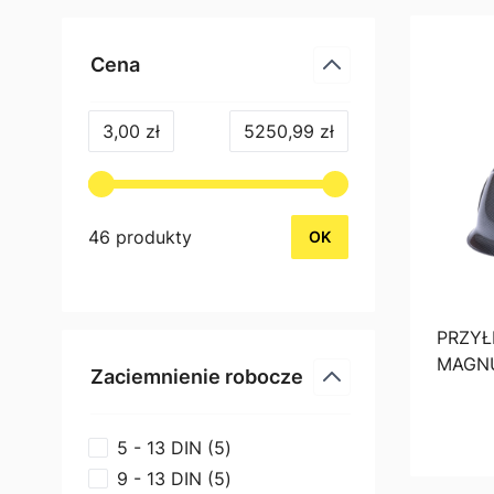
Przejdź do listy produktów
Cena
filter
3,00 zł
5250,99 zł
46 produkty
OK
PRZYŁ
MAGN
Zaciemnienie robocze
filter
products available
5 - 13 DIN
(
5
)
products available
9 - 13 DIN
(
5
)