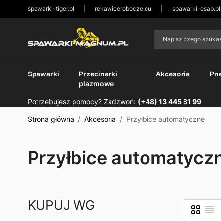
spawarki-tiger.pl
|
rekawicerobocze.eu
|
spawarki-esab.pl
Przejdź do treści
Napisz czego szuk
Spawarki
Przecinarki
Akcesoria
Pn
plazmowe
Potrzebujesz pomocy? Zadzwoń:
(+48) 13 445 81 99
Strona główna
/
Akcesoria
/
Przyłbice automatyczne
Przyłbice automatycz
KUPUJ WG
Siatka
Lista
Zobacz ja