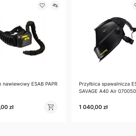
m nawiewowy ESAB PAPR
Przyłbica spawalnicza 
1
SAVAGE A40 Air 07005
,00 zł
1 040,00 zł