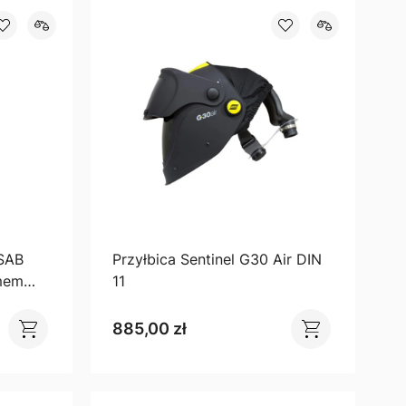
ESAB
Przyłbica Sentinel G30 Air DIN
emem
11
885,00 zł