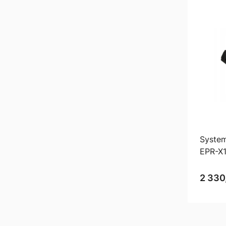
Syste
EPR-X
2 330