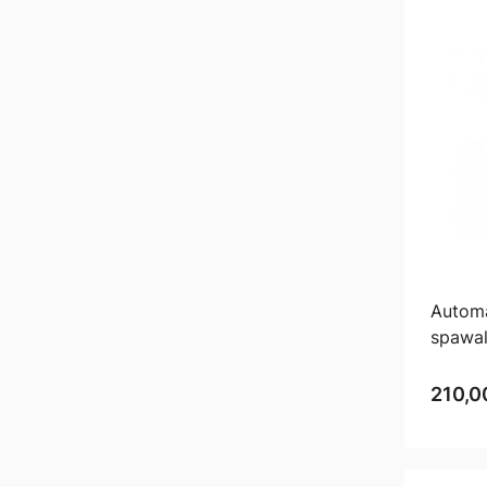
Autom
spawa
LCD z 
210,00