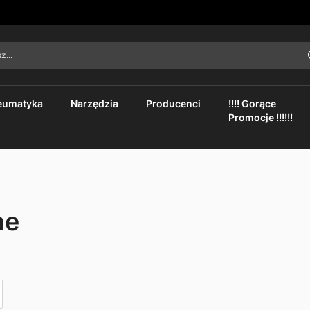
asz...
eumatyka
Narzędzia
Producenci
!!!! Gorące
Promocje !!!!!!
ne
ko