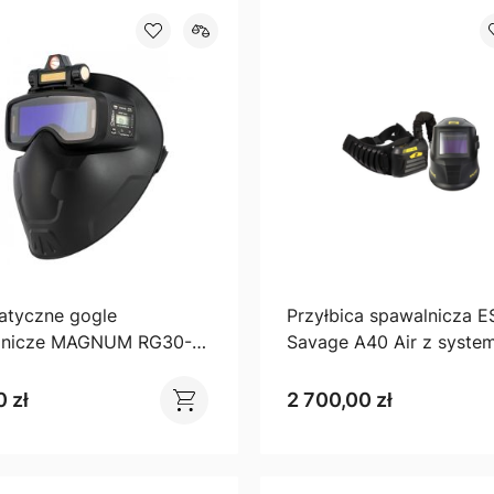
atyczne gogle
Przyłbica spawalnicza 
lnicze MAGNUM RG30-
Savage A40 Air z syst
osłona twarzy i lampką
nawiewowym EPR-X1
 zł
2 700,00 zł