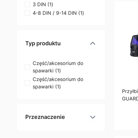
products available
3 DIN
(
1
)
products available
4-8 DIN / 9-14 DIN
(
1
)
Typ produktu
filter
Część/akcesorium do
products available
spawarki
(
1
)
Część/akcesorium do
products available
spawarki
(
1
)
Przyłb
GUARD
Przeznaczenie
filter