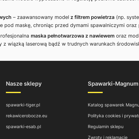
owych
– zaawansowany model
z filtrem powietrza
(np. syst
rze pod maskę, chroniąc przed dymami spawalniczymi oraz 
rofesjonalna
maska pełnotwarzowa z nawiewem
oraz mode
y z wiązką laserową bądź w trudnych warunkach środowi
Nasze sklepy
Spawarki-Magnum
spawarki-tiger.pl
Katalog spawarek Magn
rekawicerobocze.eu
Polityka cookies i prywat
spawarki-esab.pl
Regulamin sklepu
Zwroty i reklamacje