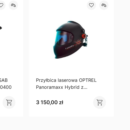
ESAB
Przyłbica laserowa OPTREL
00400
Panoramaxx Hybrid z
automatycznym filtrem
samościemniającym
3 150,00 zł