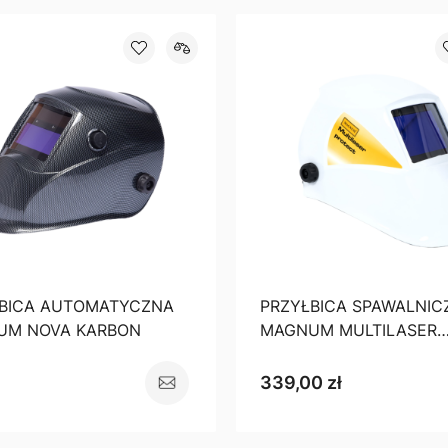
BICA AUTOMATYCZNA
PRZYŁBICA SPAWALNIC
UM NOVA KARBON
MAGNUM MULTILASER
200nm~400nm,
800nm~2000nm, D, LB4
339,00 zł