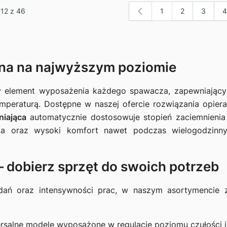
-
12
z
46
1
2
3
4
Aktualnie czytasz s
Strona
Strona
S
ona na najwyższym poziomie
 element wyposażenia każdego spawacza, zapewniający
peraturą. Dostępne w naszej ofercie rozwiązania opieraj
niająca
automatycznie dostosowuje stopień zaciemnienia
a oraz wysoki komfort nawet podczas wielogodzinnyc
 dobierz sprzęt do swoich potrzeb
ań oraz intensywności prac, w naszym asortymencie 
rsalne modele wyposażone w regulację poziomu czułości i