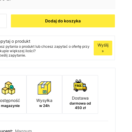
Dodaj do koszyka
pytaj o produkt
Wyślij
sz pytania o produkt lub chcesz zapytać o ofertę przy
»
kupie większej ilości?
ześlij zapytanie.
Dostawa
ostępność
Wysyłka
darmowa od
 magazynie
w 24h
450 zł
ucent:
Magnum