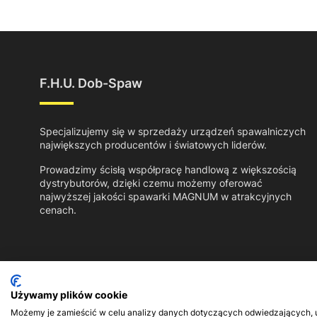
F.H.U. Dob-Spaw
Specjalizujemy się w sprzedaży urządzeń spawalniczych
największych producentów i światowych liderów.
Prowadzimy ścisłą współpracę handlową z większością
dystrybutorów, dzięki czemu możemy oferować
najwyższej jakości spawarki MAGNUM w atrakcyjnych
cenach.
Używamy plików cookie
Możemy je zamieścić w celu analizy danych dotyczących odwiedzających, ul