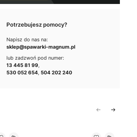
Potrzebujesz pomocy?
Napisz do nas na:
sklep@spawarki-magnum.pl
lub zadzwoń pod numer:
13 445 81 99
,
530 052 654
,
504 202 240