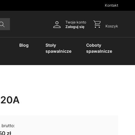
Kontakt
Twoje konto
Koszyk
Zaloguj się
Blog
Stoły
Coboty
spawalnicze
spawalnicze
-20A
 brutto:
50 zł