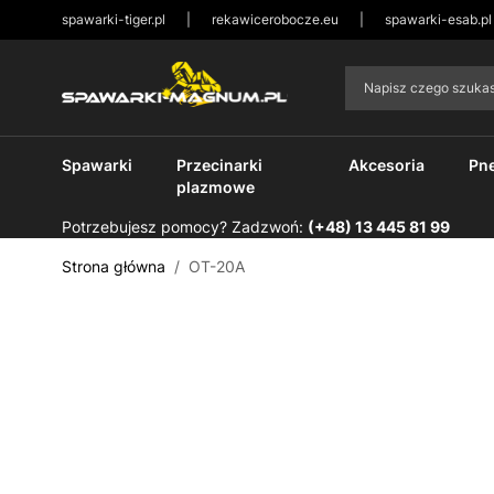
spawarki-tiger.pl
|
rekawicerobocze.eu
|
spawarki-esab.pl
Przejdź do treści
Napisz czego szuk
Spawarki
Przecinarki
Akcesoria
Pn
plazmowe
Potrzebujesz pomocy? Zadzwoń:
(+48) 13 445 81 99
Strona główna
/
OT-20A