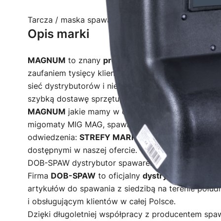
Tarcza / maska spawalnicza wykonana z preszpanu
Opis marki
MAGNUM
to znany
producent spawarek
, obecny n
zaufaniem tysięcy klientów, głównie z Europy Śr
sieć dystrybutorów i niezawodny serwis, a doprac
szybką dostawę sprzętu spawalniczego na obszarz
MAGNUM
jakie mamy w ofercie znajdują się w róż
migomaty MIG MAG, spawarki TIG AC i spawarki T
odwiedzenia:
STREFY MARKI MAGNUM
i zapoznan
dostępnymi w naszej ofercie.
DOB-SPAW dystrybutor spawarek MAGNUM
Firma
DOB-SPAW
to oficjalny
dystrybutor spaw
artykułów do spawania z siedzibą na terenie połudn
i obsługującym klientów w całej Polsce.
Dzięki długoletniej współpracy z producentem sp