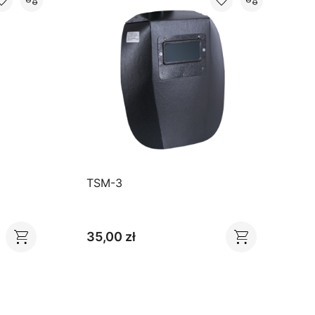
TSM-3
G
35,00 zł
4