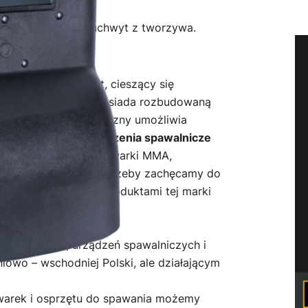
. Tarcza posiada uchwyt z tworzywa.
a rynku od wielu lat, cieszący się
odkowo-Wschodniej. Posiada rozbudowaną
owany system logistyczny umożliwia
e całej Europy.
Urządzenia spawalnicze
nych kategoriach: spawarki MMA,
IG AC/DC. W razie potrzeby zachęcamy do
ia się z wszystkimi produktami tej marki
arek MAGNUM
, urządzeń spawalniczych i
iowo – wschodniej Polski, ale działającym
awarek i osprzętu do spawania możemy