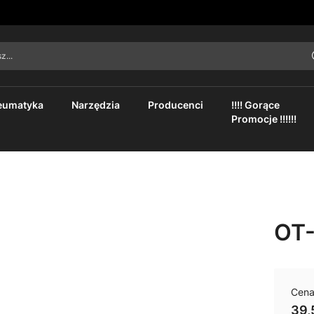
asz...
eumatyka
Narzędzia
Producenci
!!!! Gorące
Promocje !!!!!!
OT
Cena
39,