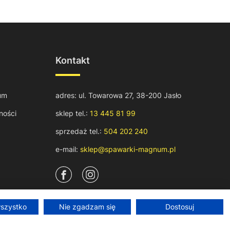
Kontakt
um
adres: ul. Towarowa 27, 38-200 Jasło
ności
sklep tel.:
13 445 81 99
sprzedaż tel.:
504 202 240
e-mail:
sklep@spawarki-magnum.pl
wszystko
Nie zgadzam się
Dostosuj