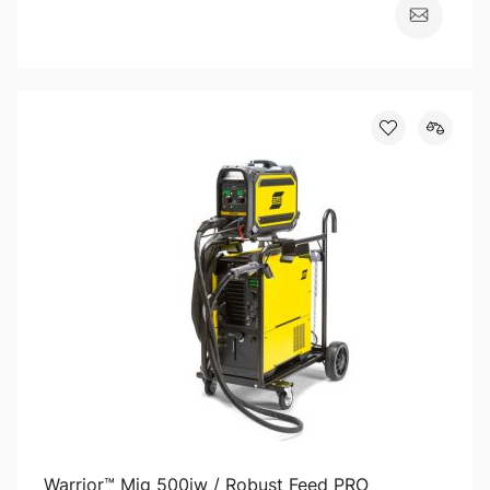
Warrior™ Mig 500iw / Robust Feed PRO