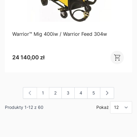
Warrior™ Mig 400iw / Warrior Feed 304w
24 140,00 zł
1
2
3
4
5
Aktualnie czytasz stronę
Strona
Strona
Strona
Strona
Produkty
1
-
12
z
60
Pokaż