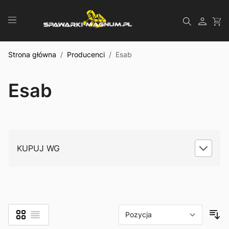
Przejdź do treści
Szukaj
Strona główna
/
Producenci
/
Esab
Esab
KUPUJ WG
Siatka
Lista
Zobacz jako