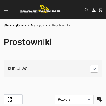
Przejdź do treści
Szukaj
Strona główna
/
Narzędzia
/
Prostowniki
Prostowniki
KUPUJ WG
Siatka
Lista
Zobacz jako