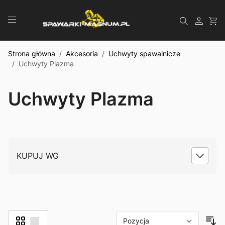
Przejdź do treści
Szukaj
Strona główna
/
Akcesoria
/
Uchwyty spawalnicze
/
Uchwyty Plazma
Uchwyty Plazma
KUPUJ WG
Siatka
Lista
Zobacz jako