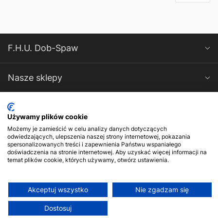
F.H.U. Dob-Spaw
Nasze sklepy
Spawarki-Magnum
Używamy plików cookie
Możemy je zamieścić w celu analizy danych dotyczących
Kontakt
odwiedzających, ulepszenia naszej strony internetowej, pokazania
spersonalizowanych treści i zapewnienia Państwu wspaniałego
doświadczenia na stronie internetowej. Aby uzyskać więcej informacji na
temat plików cookie, których używamy, otwórz ustawienia.
Akceptuj wszystko
Nie zgadzam się
© 2017-2026 F.H.U. Dob-Spaw. Wszelkie prawa zastrzeżone
Dostosuj