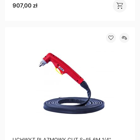
907,00 zł
UCHWYT PLAZMOWY CUT S-45 6M 1/4"