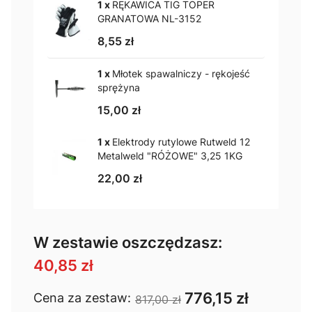
1 x
RĘKAWICA TIG TOPER
GRANATOWA NL-3152
8,55 zł
1 x
Młotek spawalniczy - rękojeść
sprężyna
15,00 zł
1 x
Elektrody rutylowe Rutweld 12
Metalweld "RÓŻOWE" 3,25 1KG
22,00 zł
W zestawie oszczędzasz:
40,85 zł
776,15 zł
Cena za zestaw:
817,00 zł