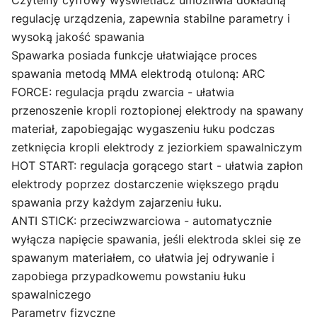
Czytelny
cyfrowy wyświetlacz
umożliwia dokładną
regulację urządzenia, zapewnia stabilne parametry i
wysoką jakość spawania
Spawarka posiada funkcje ułatwiające proces
spawania metodą
MMA
elektrodą otuloną:
ARC
FORCE
: regulacja prądu zwarcia - ułatwia
przenoszenie kropli roztopionej elektrody na spawany
materiał, zapobiegając wygaszeniu łuku podczas
zetknięcia kropli elektrody z jeziorkiem spawalniczym
HOT START
: regulacja gorącego start - ułatwia zapłon
elektrody poprzez dostarczenie większego prądu
spawania przy każdym zajarzeniu łuku.
ANTI STICK
: przeciwzwarciowa - automatycznie
wyłącza napięcie spawania, jeśli elektroda sklei się ze
spawanym materiałem, co ułatwia jej odrywanie i
zapobiega przypadkowemu powstaniu łuku
spawalniczego
Parametry fizyczne