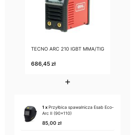
TECNO ARC 210 IGBT MMA/TIG
686,45 zł
+
1 x
Przyłbica spawalnicza Esab Eco-
Arc II (90x110)
85,00 zł