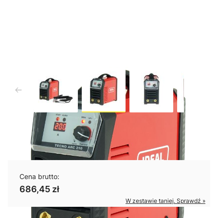
TECNO ARC 210 IGBT MMA/TIG
Cena brutto:
686,45 zł
W zestawie taniej. Sprawdź »