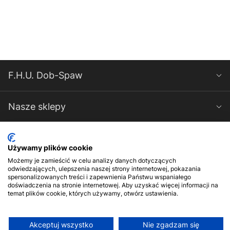
F.H.U. Dob-Spaw
Nasze sklepy
Spawarki-Magnum
Używamy plików cookie
Możemy je zamieścić w celu analizy danych dotyczących
Kontakt
odwiedzających, ulepszenia naszej strony internetowej, pokazania
spersonalizowanych treści i zapewnienia Państwu wspaniałego
doświadczenia na stronie internetowej. Aby uzyskać więcej informacji na
temat plików cookie, których używamy, otwórz ustawienia.
Akceptuj wszystko
Nie zgadzam się