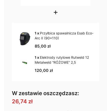
+
1 x
Przyłbica spawalnicza Esab Eco-
Arc II (90x110)
85,00 zł
1 x
Elektrody rutylowe Rutweld 12
Metalweld “RÓŻOWE” 2,5
120,00 zł
W zestawie oszczędzasz:
26,74 zł