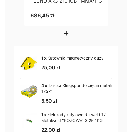
TECNO ARC 210 IGBT MMA/TIG
686,45 zł
+
1 x
Kątownik magnetyczny duży
25,00 zł
4 x
Tarcza Klingspor do cięcia metali
125x1
3,50 zł
1 x
Elektrody rutylowe Rutweld 12
Metalweld "RÓŻOWE" 3,25 1KG
22,00 zł