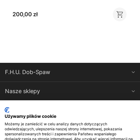
200,00 zł
F.H.U. Dob-Spaw
Nasze sklepy
Spawarki-Magnum
Używamy plików cookie
Możemy je zamieścić w celu analizy danych dotyczących
Kontakt
odwiedzających, ulepszenia naszej strony internetowej, pokazania
spersonalizowanych treści i zapewnienia Państwu wspaniałego
doświadczenia na stronie internetowej. Aby uzyskać więcej informacji na