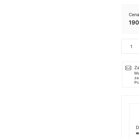
Cena
190
Ilość
Za
Ma
za
Pr
D
w