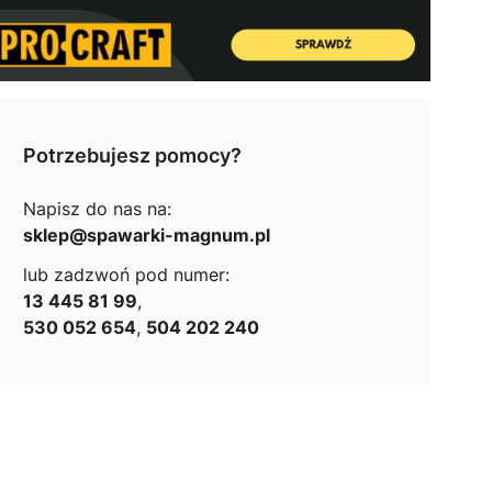
Potrzebujesz pomocy?
Napisz do nas na:
sklep@spawarki-magnum.pl
lub zadzwoń pod numer:
13 445 81 99
,
530 052 654
,
504 202 240