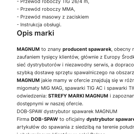
- Przewód roboczy TIG 26/4 m,
- Przewód roboczy MMA,
- Przewód masowy z zaciskiem
- Instrukcja obsługi.
Opis marki
MAGNUM
to znany
producent spawarek
, obecny n
zaufaniem tysięcy klientów, głównie z Europy Śr
sieć dystrybutorów i niezawodny serwis, a doprac
szybką dostawę sprzętu spawalniczego na obszarz
MAGNUM
jakie mamy w ofercie znajdują się w róż
migomaty MIG MAG, spawarki TIG AC i spawarki T
odwiedzenia:
STREFY MARKI MAGNUM
i zapoznan
dostępnymi w naszej ofercie.
DOB-SPAW dystrybutor spawarek MAGNUM
Firma
DOB-SPAW
to oficjalny
dystrybutor spaw
artykułów do spawania z siedzibą na terenie połudn