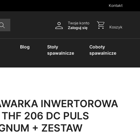
Kontakt
Twoje konto
Koszyk
Zaloguj się
Blog
Stoły
Coboty
spawalnicze
spawalnicze
AWARKA INWERTOROWA
 THF 206 DC PULS
GNUM + ZESTAW