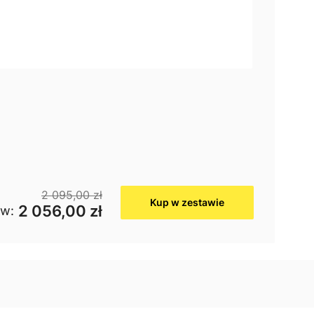
2 095,00 zł
Kup w zestawie
2 056,00 zł
aw: