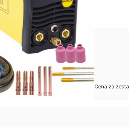
akumulatorowe 20 V PA18Pro
195,00 zł
ł
Cena za zest