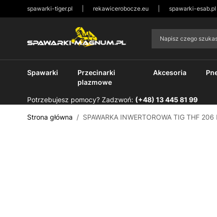
spawarki-tiger.pl
|
rekawicerobocze.eu
|
spawarki-esab.pl
Przejdź do treści
Napisz czego szuk
Spawarki
Przecinarki
Akcesoria
Pn
plazmowe
Potrzebujesz pomocy? Zadzwoń:
(+48) 13 445 81 99
Strona główna
/
SPAWARKA INWERTOROWA TIG THF 206