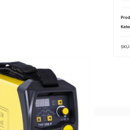
Prod
Kate
SKU
1 x
Wkrętarka Procraft zasilanie