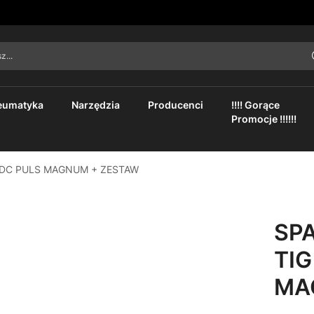
asz...
eumatyka
Narzędzia
Producenci
!!!! Gorące
Promocje !!!!!!
 DC PULS MAGNUM + ZESTAW
SP
TIG
MA