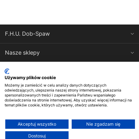
F.H.U. Dob-Spaw
Nasze sklepy
Spawarki-Magnum
Używamy plików cookie
Możemy je zamieścić w celu analizy danych dotyczących
Kontakt
odwiedzających, ulepszenia naszej strony internetowej, pokazania
spersonalizowanych treści i zapewnienia Państwu wspaniałego
doświadczenia na stronie internetowej. Aby uzyskać więcej informacji na
temat plików cookie, których używamy, otwórz ustawienia.
Akceptuj wszystko
Nie zgadzam się
© 2017-2026 F.H.U. Dob-Spaw. Wszelkie prawa zastrzeżone
Dostosuj