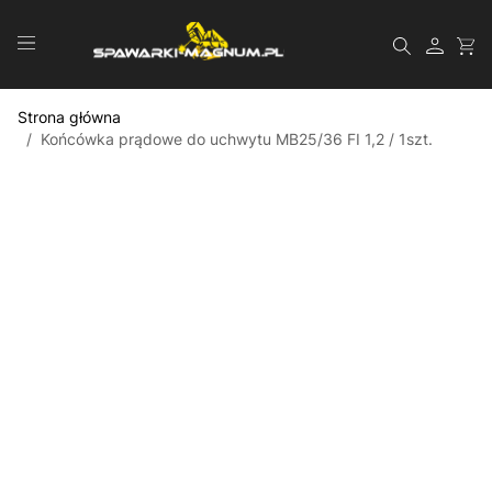
Przejdź do treści
Szukaj
Strona główna
/
Końcówka prądowe do uchwytu MB25/36 FI 1,2 / 1szt.