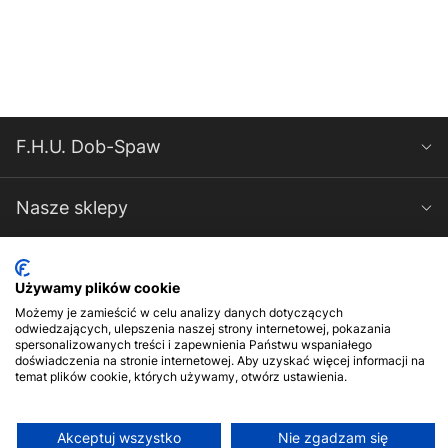
F.H.U. Dob-Spaw
Nasze sklepy
Spawarki-Magnum
Używamy plików cookie
Możemy je zamieścić w celu analizy danych dotyczących
Kontakt
odwiedzających, ulepszenia naszej strony internetowej, pokazania
spersonalizowanych treści i zapewnienia Państwu wspaniałego
doświadczenia na stronie internetowej. Aby uzyskać więcej informacji na
temat plików cookie, których używamy, otwórz ustawienia.
Akceptuj wszystko
Nie zgadzam się