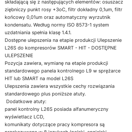
składającą się z następujących elementów: osuszacz
ziębniczy punkt rosy +3oC, filtr dokładny 0,1um, filtr
końcowy 0,01um oraz automatyczny wyrzutnik
kondensatu. Według normy ISO 8573-1 system
uzdatniania spełnia klasę 1.4.1.
Dostępne ulepszenia na etapie produkcji Ulepszenie
L26S do kompresorów SMART - HIT - DOSTĘPNE
ULEPSZENIE
Pozycja zawiera, wymianę na etapie produkcji
standardowego panela kontrolnego L9 w sprężarce
HIT lub SMART na model L26S
Ulepszenia zawiera wszystkie cechy rozwiązania
standardowego plus poniższe atuty.
Dodatkowe atuty:
panel kontrolny L26S posiada alfanumeryczny
wyświetlacz LCD,
komunikaty dotyczące pracy kompresora są
przekazywane w 8 językach (polski, angielski,