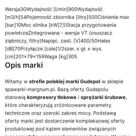
Wersja3GWydajność [l/min]900Wydajność
[m3/h]54Pojemność zbiornika [litry]500Ciśnienie max
[bar]10Moc silnika [kW]7,5Stacja przygotowania
powietrzaZintegrowana - wersja VT (osuszacz
ziębniczy, filtry)Napięc. zasil. [V]400/50Hałas
[dB]70Przyłącze [cale]1/2szer. x gł. x wys.
[cm]201x79x159Waga [kg]305
Opis marki
Witamy w
strefie polskiej marki Gudepol
w sklepie
spawarki-margnum.pl. Bazą oferty Gudepolu
stanowią
kompresory tłokowe
i
sprężarki śrubowe
,
które charakteryzują zróżnicowane parametry
techniczne oraz szeroki zakres mocy. Podstawą
oferty marki jest dostarczenie kompleksowej oferty
produktowej pod kątem elementów związanych