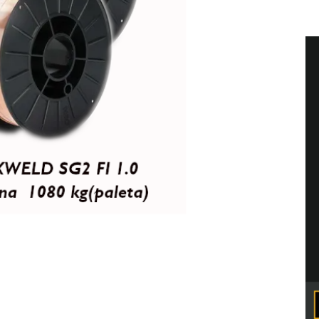
 typ SG2
wej, niestopowej i niskostopowej.
 70S-6