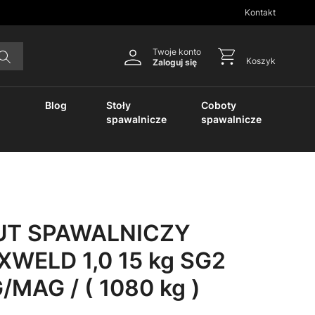
Kontakt
Twoje konto
Koszyk
Zaloguj się
Blog
Stoły
Coboty
spawalnicze
spawalnicze
UT SPAWALNICZY
WELD 1,0 15 kg SG2
/MAG / ( 1080 kg )