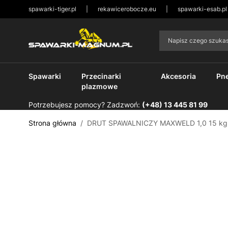
spawarki-tiger.pl
|
rekawicerobocze.eu
|
spawarki-esab.pl
Przejdź do treści
Napisz czego szuk
Spawarki
Przecinarki
Akcesoria
Pn
plazmowe
Potrzebujesz pomocy? Zadzwoń:
(+48) 13 445 81 99
Strona główna
/
DRUT SPAWALNICZY MAXWELD 1,0 15 kg S