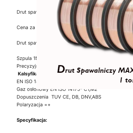
Drut spawalniczy MIG/MAG 1,0 mm na szpuli 15 kg
Cena za 1080 kg drutu - 72 rolki/15 kg
Drut spawalniczy MIG/MAG Do spawania stali węglo
Szpula 1
5 kg
, średnica drutu 1,0
mm
Precyzyjnie nawijany o świetnej jakości - typ
SG2
Kalsyfikacja :
EN ISO 14341-A G3Si G42 4M21 3Si AWS A5.18 ER
Gaz osłonowy EN ISO 14175- C1,M2
Dopuszczenia TUV CE, DB, DNV,ABS
Polaryzacja =+
Specyfikacja: