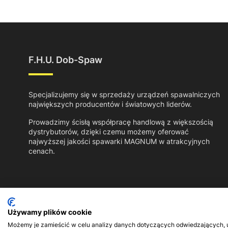
F.H.U. Dob-Spaw
Specjalizujemy się w sprzedaży urządzeń spawalniczych
największych producentów i światowych liderów.
Prowadzimy ścisłą współpracę handlową z większością
dystrybutorów, dzięki czemu możemy oferować
najwyższej jakości spawarki MAGNUM w atrakcyjnych
cenach.
Używamy plików cookie
Możemy je zamieścić w celu analizy danych dotyczących odwiedzających, ul