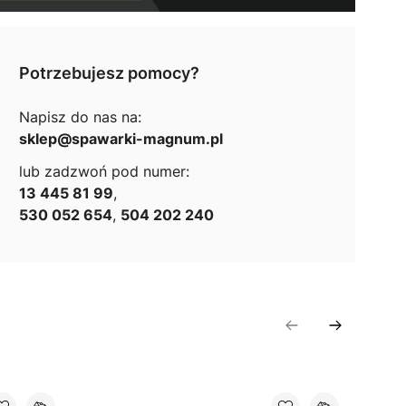
Potrzebujesz pomocy?
Napisz do nas na:
sklep@spawarki-magnum.pl
lub zadzwoń pod numer:
13 445 81 99
,
530 052 654
,
504 202 240