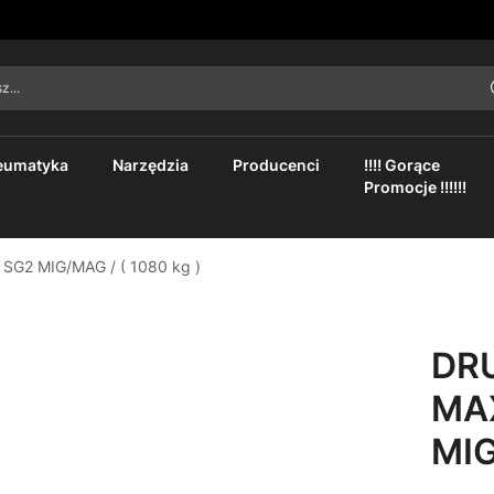
asz...
eumatyka
Narzędzia
Producenci
!!!! Gorące
Promocje !!!!!!
G2 MIG/MAG / ( 1080 kg )
DR
MAX
MIG