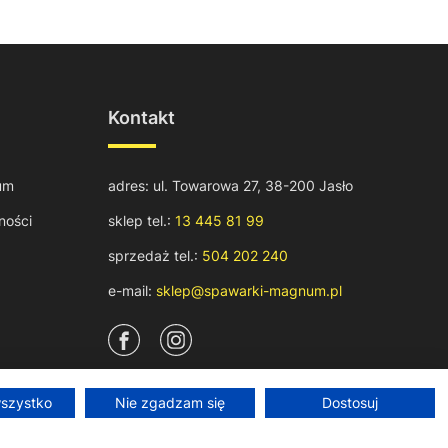
Kontakt
um
adres: ul. Towarowa 27, 38-200 Jasło
ności
sklep tel.:
13 445 81 99
sprzedaż tel.:
504 202 240
e-mail:
sklep@spawarki-magnum.pl
wszystko
Nie zgadzam się
Dostosuj