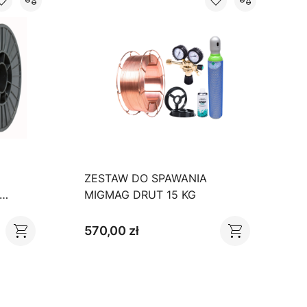
ZESTAW DO SPAWANIA
K
MIGMAG DRUT 15 KG
M
570,00 zł
3