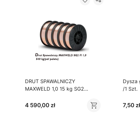
DRUT SPAWALNICZY
Dysza 
MAXWELD 1,0 15 kg SG2
/1 Szt.
MIG/MAG / ( 540 kg )
4 590,00 zł
7,50 z