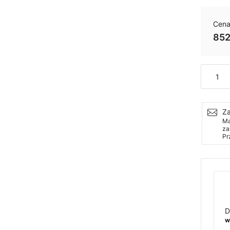
Cena
852
Ilość
Za
Ma
za
Pr
D
w