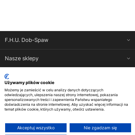
F.H.U. Dob-Spaw
Nasze sklepy
Spawarki-Magnum
Używamy plików cookie
Możemy je zamieścić w celu analizy danych dotyczących
Kontakt
odwiedzających, ulepszenia naszej strony internetowej, pokazania
spersonalizowanych treści i zapewnienia Państwu wspaniałego
doświadczenia na stronie internetowej. Aby uzyskać więcej informacji na
temat plików cookie, których używamy, otwórz ustawienia.
Akceptuj wszystko
Nie zgadzam się