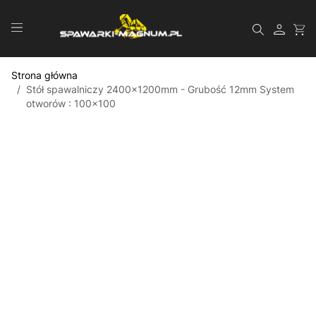
Przejdź do treści
Szukaj
Strona główna
/
Stół spawalniczy 2400x1200mm - Grubość 12mm System
otworów : 100x100