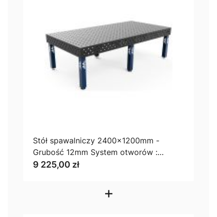
Stół spawalniczy 2400x1200mm -
Grubość 12mm System otworów :
100x100
9 225,00 zł
+