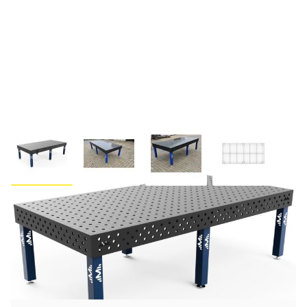
Stół spawalniczy 2400x1200mm
- Grubość 12mm System
otworów : 100x100