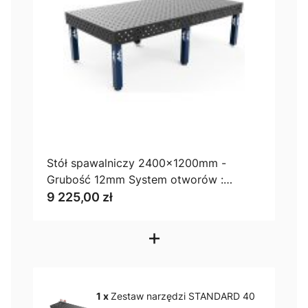
Stół spawalniczy 2400x1200mm -
Grubość 12mm System otworów :
100x100
9 225,00 zł
+
1 x
Zestaw narzędzi STANDARD 40