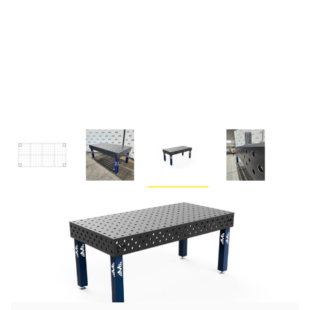
Stół spawalniczy 2000x1000mm
- Grubość 15mm System
otworówŁ Diagonalny