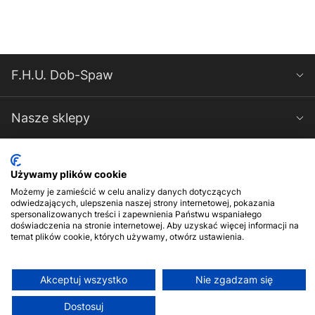
F.H.U. Dob-Spaw
Nasze sklepy
Spawarki-Magnum
Używamy plików cookie
Możemy je zamieścić w celu analizy danych dotyczących
Kontakt
odwiedzających, ulepszenia naszej strony internetowej, pokazania
spersonalizowanych treści i zapewnienia Państwu wspaniałego
doświadczenia na stronie internetowej. Aby uzyskać więcej informacji na
temat plików cookie, których używamy, otwórz ustawienia.
Akceptuj wszystko
Nie zgadzam się
© 2017-2026 F.H.U. Dob-Spaw. Wszelkie prawa zastrzeżone
Dostosuj