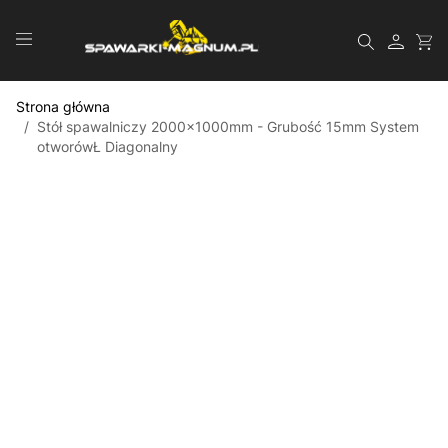
Przejdź do treści
Szukaj
Strona główna
/
Stół spawalniczy 2000x1000mm - Grubość 15mm System
otworówŁ Diagonalny