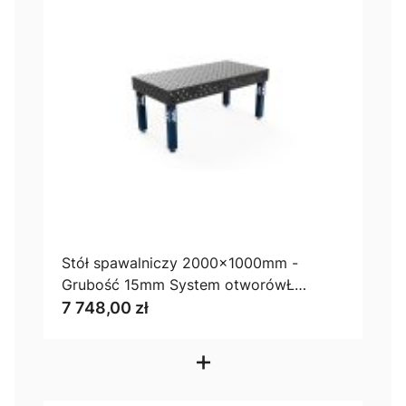
Stół spawalniczy 2000x1000mm -
Grubość 15mm System otworówŁ
Diagonalny
7 748,00 zł
+