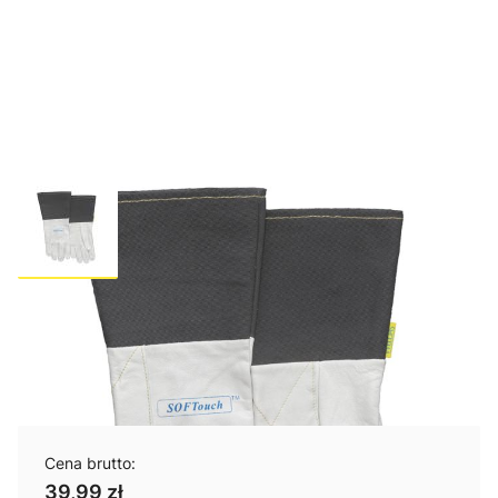
Rękawica spawalnicza TIG
SOFTouch™ WELDAS L
Cena brutto:
39,99 zł