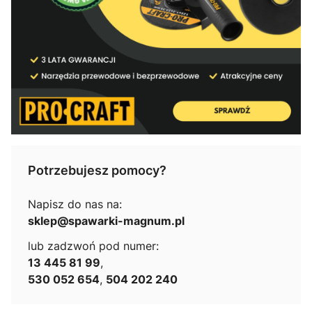
Potrzebujesz pomocy?
Napisz do nas na:
sklep@spawarki-magnum.pl
lub zadzwoń pod numer:
13 445 81 99
,
530 052 654
,
504 202 240