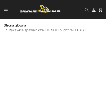
Przejdź do treści
Szukaj
Strona główna
/
Rękawica spawalnicza TIG SOFTouch™ WELDAS L