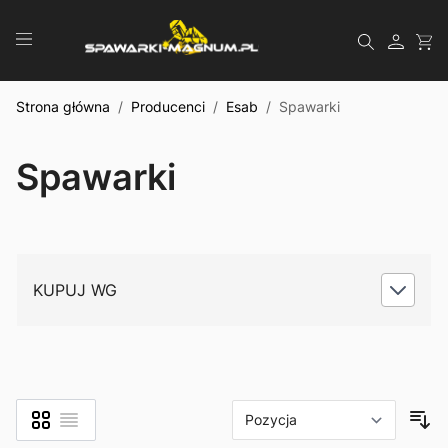
Przejdź do treści
Szukaj
Strona główna
/
Producenci
/
Esab
/
Spawarki
Spawarki
KUPUJ WG
Siatka
Lista
Zobacz jako