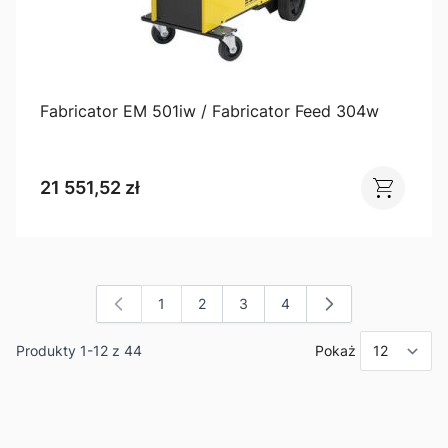
Fabricator EM 501iw / Fabricator Feed 304w
21 551,52 zł
1
2
3
4
Aktualnie czytasz stronę
Strona
Strona
Strona
Produkty
1
-
12
z
44
Pokaż