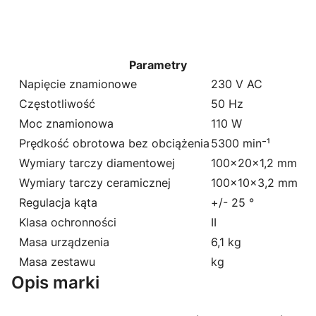
Parametry
Napięcie znamionowe
230 V AC
Częstotliwość
50 Hz
Moc znamionowa
110 W
Prędkość obrotowa bez obciążenia
5300 min⁻¹
Wymiary tarczy diamentowej
100x20x1,2 mm
Wymiary tarczy ceramicznej
100x10x3,2 mm
Regulacja kąta
+/- 25 °
Klasa ochronności
II
Masa urządzenia
6,1 kg
Masa zestawu
kg
Opis marki