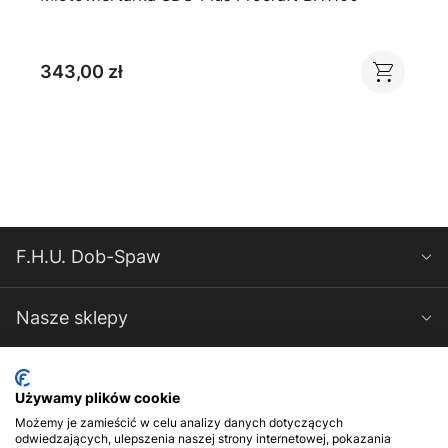
343,00 zł
F.H.U. Dob-Spaw
Nasze sklepy
Spawarki-Magnum
Używamy plików cookie
Możemy je zamieścić w celu analizy danych dotyczących
Kontakt
odwiedzających, ulepszenia naszej strony internetowej, pokazania