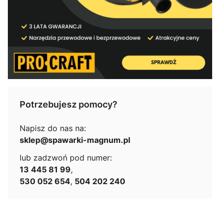
Potrzebujesz pomocy?
Napisz do nas na:
sklep@spawarki-magnum.pl
lub zadzwoń pod numer:
13 445 81 99
,
530 052 654
,
504 202 240