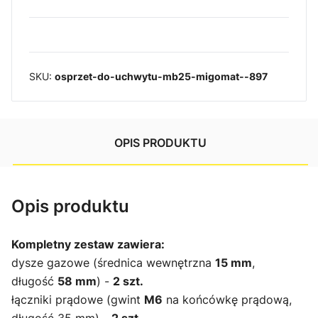
SKU:
osprzet-do-uchwytu-mb25-migomat--897
OPIS PRODUKTU
Opis produktu
Kompletny zestaw zawiera:
dysze gazowe (średnica wewnętrzna
15 mm
,
długość
58 mm
) -
2 szt.
łączniki prądowe (gwint
M6
na końcówkę prądową,
długość 35 mm) -
2 szt.