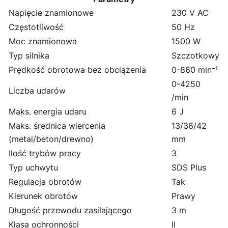
Napięcie znamionowe
230 V AC
Częstotliwość
50 Hz
Moc znamionowa
1500 W
Typ silnika
Szczotkowy
Prędkość obrotowa bez obciążenia
0-860 min⁻¹
0-4250
Liczba udarów
/min
Maks. energia udaru
6 J
Maks. średnica wiercenia
13/36/42
(metal/beton/drewno)
mm
Ilość trybów pracy
3
Typ uchwytu
SDS Plus
Regulacja obrotów
Tak
Kierunek obrotów
Prawy
Długość przewodu zasilającego
3 m
Klasa ochronności
II