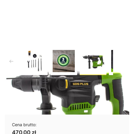
Młot udarowo-obrotowy SDS-
Plus Procraft BH2250
Cena brutto:
470,00 zł