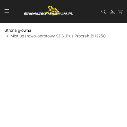
Przejdź do treści
Szukaj
Strona główna
/
Młot udarowo-obrotowy SDS-Plus Procraft BH2250