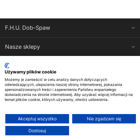
F.H.U. Dob-Spaw
Nasze sklepy
Spawarki-Magnum
Używamy plików cookie
Możemy je zamieścić w celu analizy danych dotyczących
Kontakt
odwiedzających, ulepszenia naszej strony internetowej, pokazania
spersonalizowanych treści i zapewnienia Państwu wspaniałego
doświadczenia na stronie internetowej. Aby uzyskać więcej informacji na
temat plików cookie, których używamy, otwórz ustawienia.
Akceptuj wszystko
Nie zgadzam się
© 2017-2026 F.H.U. Dob-Spaw. Wszelkie prawa zastrzeżone
Dostosuj