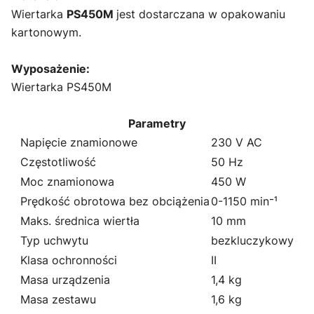
Wiertarka
PS450M
jest dostarczana w opakowaniu
kartonowym.
Wyposażenie:
Wiertarka PS450M
Parametry
Napięcie znamionowe
230 V AC
Częstotliwość
50 Hz
Moc znamionowa
450 W
Prędkość obrotowa bez obciążenia
0-1150 min⁻¹
Maks. średnica wiertła
10 mm
Typ uchwytu
bezkluczykowy
Klasa ochronności
II
Masa urządzenia
1,4 kg
Masa zestawu
1,6 kg