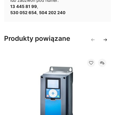
lub zadzwoń pod numer:
13 445 81 99
,
530 052 654
,
504 202 240
Produkty powiązane