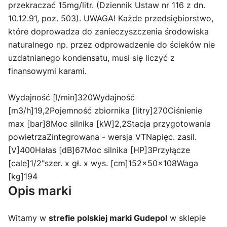
przekraczać 15mg/litr. (Dziennik Ustaw nr 116 z dn.
10.12.91, poz. 503). UWAGA! Każde przedsiębiorstwo,
które doprowadza do zanieczyszczenia środowiska
naturalnego np. przez odprowadzenie do ścieków nie
uzdatnianego kondensatu, musi się liczyć z
finansowymi karami.
Wydajność [l/min]320Wydajność
[m3/h]19,2Pojemność zbiornika [litry]270Ciśnienie
max [bar]8Moc silnika [kW]2,2Stacja przygotowania
powietrzaZintegrowana - wersja VTNapięc. zasil.
[V]400Hałas [dB]67Moc silnika [HP]3Przyłącze
[cale]1/2"szer. x gł. x wys. [cm]152x50x108Waga
[kg]194
Opis marki
Witamy w
strefie polskiej marki Gudepol
w sklepie