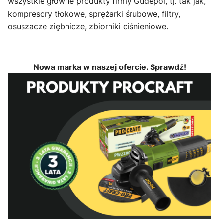
wszystkie główne produkty firmy Gudepol, tj. tak jak,
kompresory tłokowe, sprężarki śrubowe, filtry,
osuszacze ziębnicze, zbiorniki ciśnieniowe.
Nowa marka w naszej ofercie. Sprawdź!