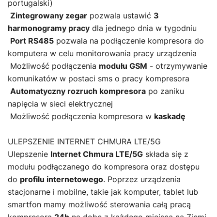
portugalski)
Zintegrowany zegar
pozwala ustawić
3
harmonogramy pracy
dla jednego dnia w tygodniu
Port RS485
pozwala na podłączenie kompresora do
komputera w celu monitorowania pracy urządzenia
Możliwość podłączenia
modułu GSM
- otrzymywanie
komunikatów w postaci sms o pracy kompresora
Automatyczny rozruch kompresora
po zaniku
napięcia w sieci elektrycznej
Możliwość podłączenia kompresora w
kaskadę
ULEPSZENIE INTERNET CHMURA LTE/5G
Ulepszenie
Internet Chmura LTE/5G
składa się z
modułu podłączanego do kompresora oraz dostępu
do
profilu internetowego
. Poprzez urządzenia
stacjonarne i mobilne, takie jak komputer, tablet lub
smartfon mamy możliwość sterowania całą pracą
kompresora
24h
na dobę z każdego miejsca na Ziemi.