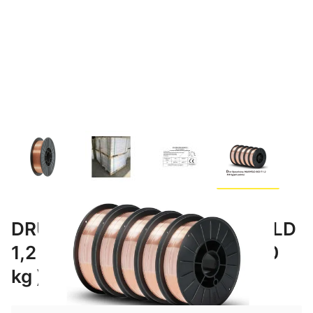
DRUT SPAWALNICZY MAXWELD
1,2 15 kg SG2 MIG/MAG / ( 540
kg )