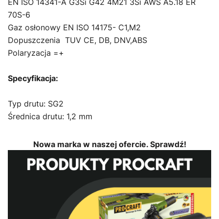
EN ISO 14341-A G3Si G42 4M21 3Si AWS A5.18 ER
70S-6
Gaz osłonowy EN ISO 14175- C1,M2
Dopuszczenia TUV CE, DB, DNV,ABS
Polaryzacja =+
Specyfikacja:
Typ drutu: SG2
Średnica drutu: 1,2 mm
Nowa marka w naszej ofercie. Sprawdź!